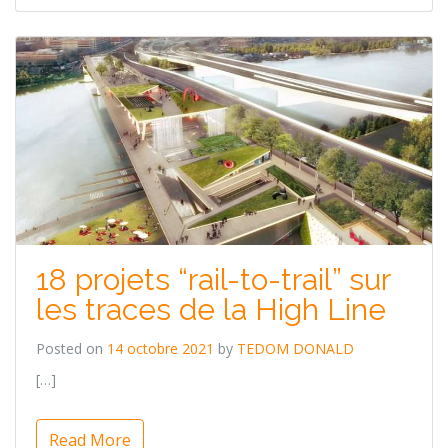
18 projets “rail-to-trail” sur
les traces de la High Line
Posted on
14 octobre 2021
by
TEDOM DONALD
[…]
Read More