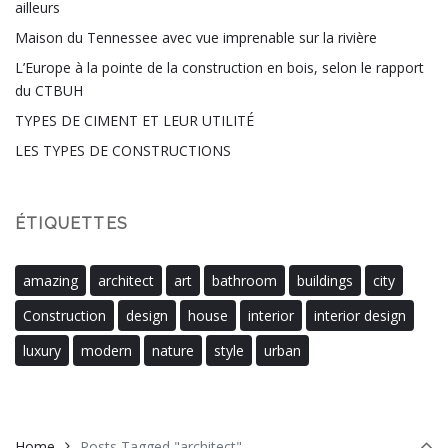
ailleurs
Maison du Tennessee avec vue imprenable sur la rivière
L’Europe à la pointe de la construction en bois, selon le rapport
du CTBUH
TYPES DE CIMENT ET LEUR UTILITÉ
LES TYPES DE CONSTRUCTIONS
ÉTIQUETTES
amazing
architect
art
bathroom
buildings
city
Construction
design
house
interior
interior design
luxury
modern
nature
style
urban
Home
Posts Tagged "architect"