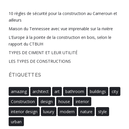
10 règles de sécurité pour la construction au Cameroun et
ailleurs
Maison du Tennessee avec vue imprenable sur la rivière
L’Europe à la pointe de la construction en bois, selon le
rapport du CTBUH
TYPES DE CIMENT ET LEUR UTILITÉ
LES TYPES DE CONSTRUCTIONS
ÉTIQUETTES
amazing
architect
art
bathroom
buildings
city
Construction
design
house
interior
interior design
luxury
modern
nature
style
urban